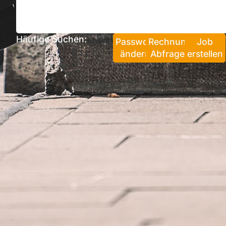
Häufige Suchen:
Passwort
Rechnung
Job
ändern
Abfragen
erstellen