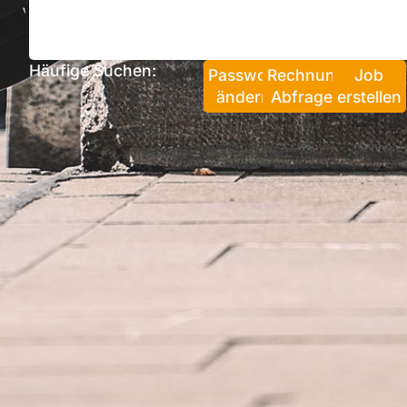
Häufige Suchen:
Passwort
Rechnung
Job
ändern
Abfragen
erstellen