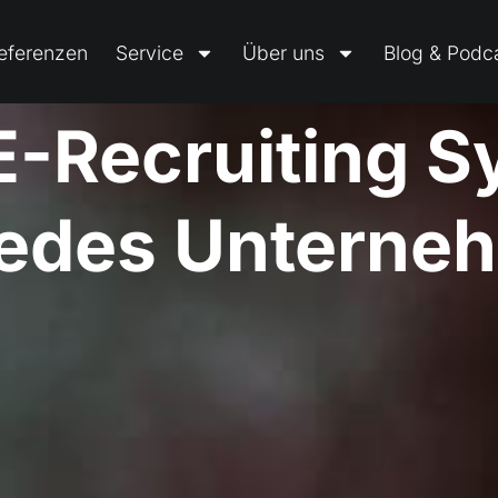
eferenzen
Service
Über uns
Blog & Podc
o
m
p
l
i
z
i
e
r
t
e
E-R
System
 jedes Unterne