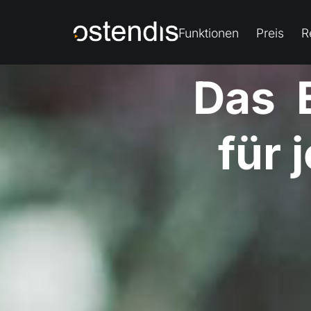
Funktionen
Preis
R
Das
u
n
k
für