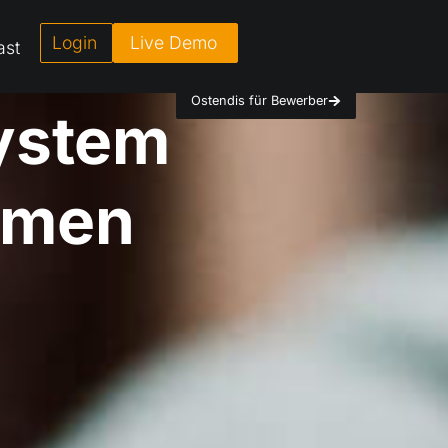
Login
Live Demo
ast
Ostendis für Bewerber
ecruiting
hmen