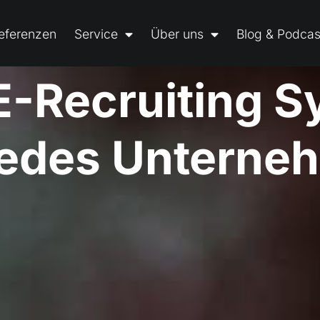
eferenzen
Service
Über uns
Blog & Podcas
o
m
p
l
i
z
i
e
r
t
e
E-R
System
 jedes Unterne