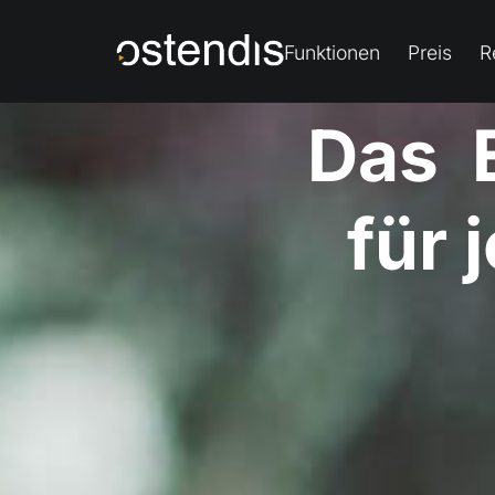
Funktionen
Preis
R
Das
u
n
k
für