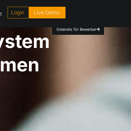
Login
Live Demo
t
Ostendis für Bewerber
ecruiting
hmen