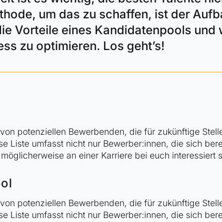
Methode, um das zu schaffen, ist der Au
 die Vorteile eines Kandidatenpools und
ess zu optimieren. Los geht’s!
von potenziellen B
ewerbenden
, die für zukünftige Ste
e Liste umfasst nicht nur
Bewerber
:innen
, die sich ber
möglicherweise an einer Karriere bei
euch
interessiert 
ool
von potenziellen B
ewerbenden
, die für zukünftige Ste
e Liste umfasst nicht nur
Bewerber
:innen
, die sich ber