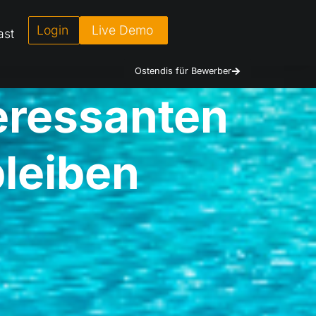
Login
Live Demo
ast
Ostendis für Bewerber
teressanten
bleiben