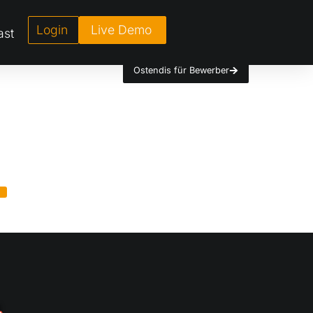
Login
Live Demo
ast
Ostendis für Bewerber