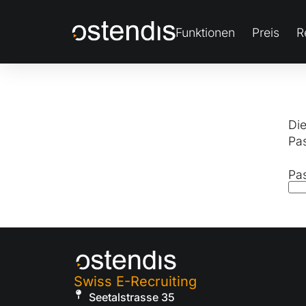
Funktionen
Preis
R
Die
Pas
Pa
Swiss E-Recruiting
Seetalstrasse 35