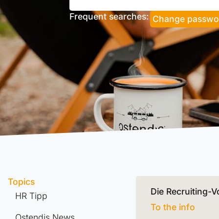
Frequent searches:
Change passwo
Topics
Die Recruiting-
HR Tipp
To the info
Ostendis News