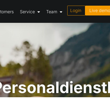
Login
Live dem
tomers
Service
Team
Personaldienstl