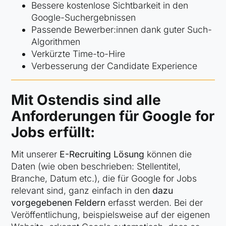
Bes­se­re kostenlose Sicht­bar­keit in den
Goog­le-Such­ergeb­nis­sen
Passende Bewer­ber:innen dank guter Such-
Algorithmen
Verkürzte Time-to-Hire
Ver­bes­se­rung der Can­di­da­te Expe­ri­ence
Mit Ostendis sind alle
Anforderungen für Google for
Jobs erfüllt:
Mit unserer
E-Recruiting Lösung
können die
Daten (wie oben beschrieben: Stellentitel,
Branche, Datum etc.), die für Google for Jobs
relevant sind, ganz einfach in den
dazu
vorgegebenen Feldern
erfasst werden. Bei der
Veröffentlichung, beispielsweise auf der eigenen