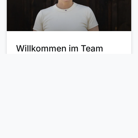
Willkommen im Team
Daniela
Seit dem 1. Juni verstärkt Daniela unser
Team und bringt dabei nicht nur wertvolle
Erfahrung aus HR und Recruiting mit,
sondern auch jede Menge Fernweh,
Kreativität, Tierliebe und eine kleine
Schwäche für Matcha.
Mehr lesen »