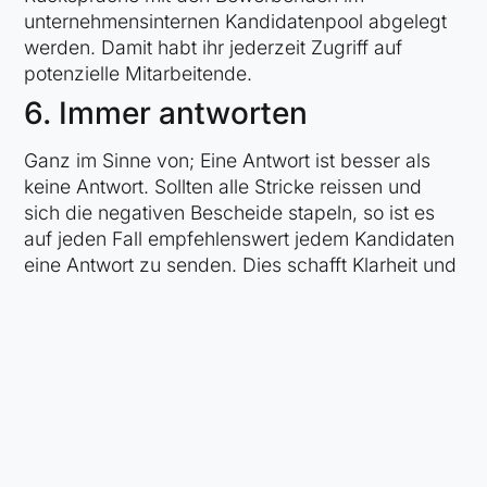
unternehmensinternen Kandidatenpool abgelegt
werden. Damit habt ihr jederzeit Zugriff auf
potenzielle Mitarbeitende.
6. Immer antworten
Ganz im Sinne von; Eine Antwort ist besser als
keine Antwort. Sollten alle Stricke reissen und
sich die negativen Bescheide stapeln, so ist es
auf jeden Fall empfehlenswert jedem Kandidaten
eine Antwort zu senden. Dies schafft Klarheit und
hinterlässt abschliessend ein besseres Bild der
Unternehmung. Auch hier kann Ostendis mit
wenigen Mausklicks einfache Massenaktionen
auslösen und so langwierige Arbeitsprozesse
beschleunigen, um euch Platz und Zeit für
anderes zu schaffen.