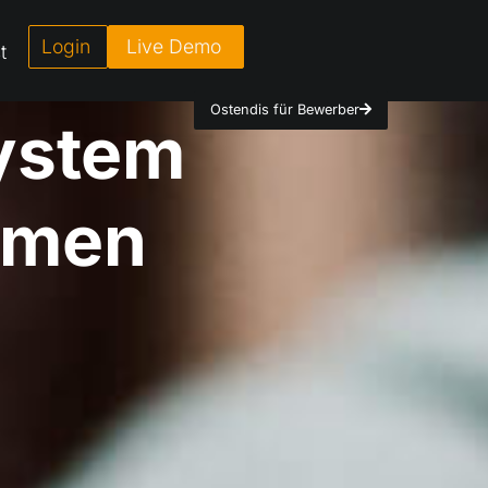
Login
Live Demo
t
Ostendis für Bewerber
ecruiting
hmen