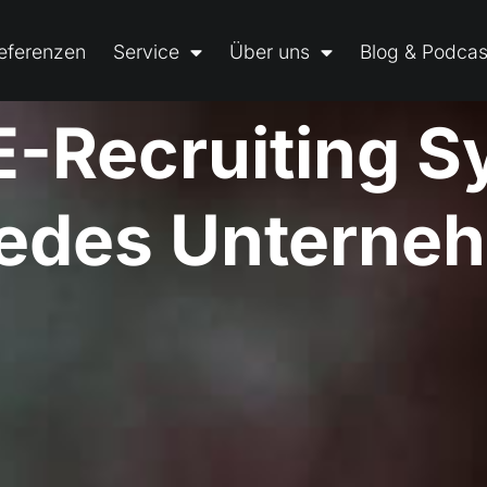
eferenzen
Service
Über uns
Blog & Podcas
o
m
p
l
i
z
i
e
r
t
e
E-R
System
 jedes Unterne