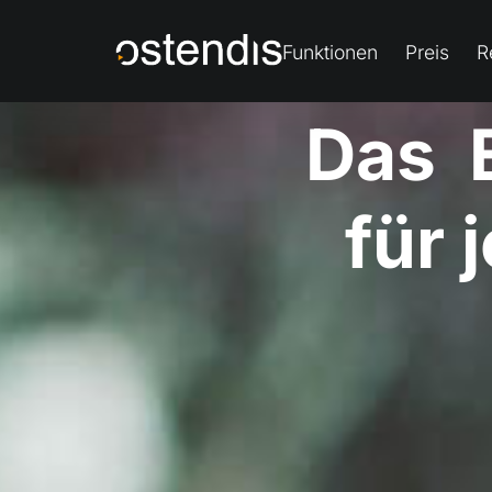
Funktionen
Preis
R
Das
u
n
k
für