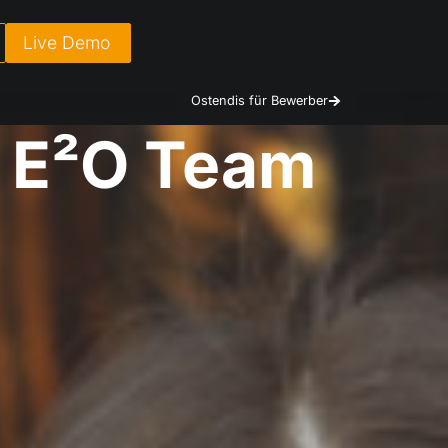
Live Demo
Ostendis für Bewerber
r E²O Team