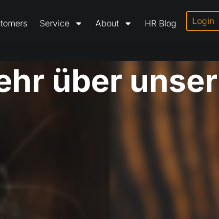
Login
tomers
Service
About
HR Blog
ehr über unse