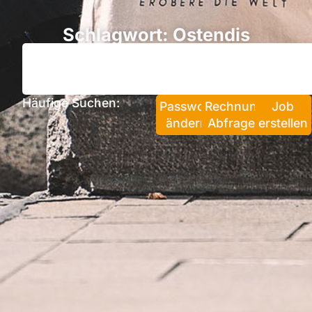
Schlagwort: Ostendis
Häufige Suchen:
Passwort
Rechnung
Job
ändern
Abfragen
erstellen